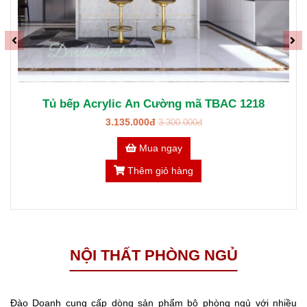
Tủ bếp gỗ MDF chống ẩm An Cường TBAC 1112
2.500.000đ
Mua ngay
Thêm giỏ hàng
NỘI THẤT PHÒNG NGỦ
Đào Doanh cung cấp dòng sản phẩm bộ phòng ngủ với nhiều