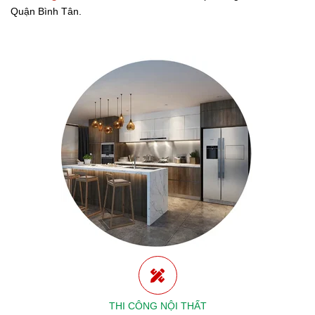
Quận Bình Tân.
SẢN XUẤT ĐỒ GỖ THEO YÊU CẦU