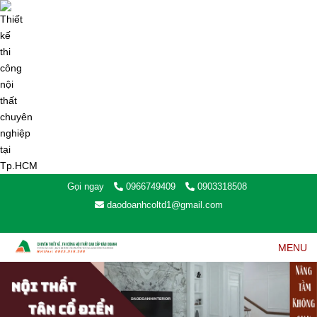
Gọi ngay
0966749409
0903318508
daodoanhcoltd1@gmail.com
MENU