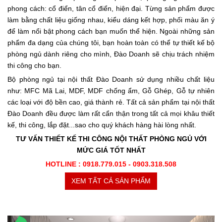
phong cách: cổ điển, tân cổ điển, hiện đại. Từng sản phẩm được
làm bằng chất liệu giống nhau, kiểu dáng kết hợp, phối màu ăn ý
để làm nổi bật phong cách bạn muốn thể hiện. Ngoài những sản
phẩm đa dạng của chúng tôi, bạn hoàn toàn có thể tự thiết kế bộ
phòng ngủ dành riêng cho mình, Đào Doanh sẽ chịu trách nhiệm
thi công cho bạn.
Bộ phòng ngủ tại nội thất Đào Doanh sử dụng nhiều chất liệu
như: MFC Mã Lai, MDF, MDF chống ẩm, Gỗ Ghép, Gỗ tự nhiên
các loại với độ bền cao, giá thành rẻ. Tất cả sản phẩm tại nội thất
Đào Doanh đều được làm rất cẩn thận trong tất cả mọi khâu thiết
kế, thi công, lắp đặt...sao cho quý khách hàng hài lòng nhất.
TƯ VẤN THIẾT KẾ THI CÔNG NỘI THẤT PHÒNG NGỦ VỚI
MỨC GIÁ TỐT NHẤT
HOTLINE : 0918.779.015 - 0903.318.508
XEM TẤT CẢ SẢN PHẨM