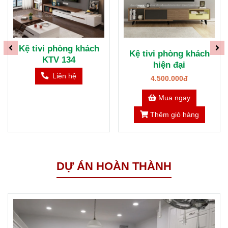
Kệ tivi cao cấp cho
Kệ tivi phòng khách
phòng khách KTV132
hiện đại
Liên hệ
4.500.000đ
Mua ngay
Thêm giỏ hàng
DỰ ÁN HOÀN THÀNH