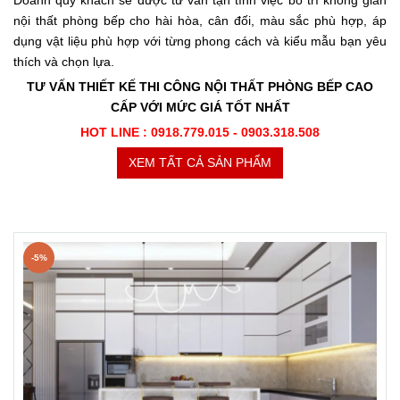
nội thất phòng bếp cho hài hòa, cân đối, màu sắc phù hợp, áp
dụng vật liệu phù hợp với từng phong cách và kiểu mẫu bạn yêu
thích và chọn lựa.
TƯ VẤN THIẾT KẾ THI CÔNG NỘI THẤT PHÒNG BẾP CAO
CẤP VỚI MỨC GIÁ TỐT NHẤT
HOT LINE : 0918.779.015 - 0903.318.508
XEM TẤT CẢ SẢN PHẨM