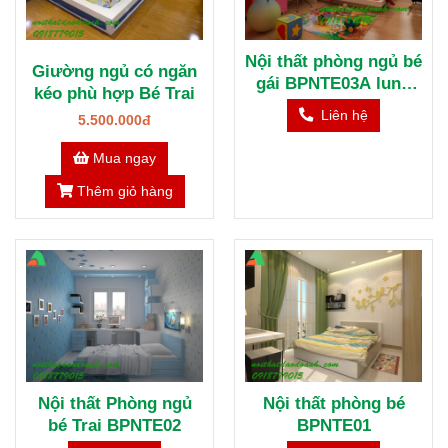
Nội thất phòng ngủ bé
Giường ngủ có ngăn
gái BPNTE03A lung
kéo phù hợp Bé Trai
linh sắc màu
Liên hệ
5.500.000đ
Mua ngay
Thêm giỏ hàng
Nội thất Phòng ngủ
Nội thất phòng bé
bé Trai BPNTE02
BPNTE01