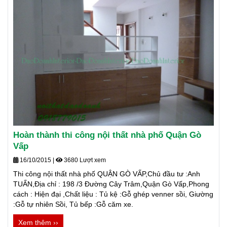
Hoàn thành thi công nội thất nhà phố Quận Gò
Vấp
16/10/2015
|
3680 Lượt xem
Thi công nội thất nhà phố QUẬN GÒ VẤP,Chủ đầu tư :Anh
TUẤN,Địa chỉ : 198 /3 Đường Cây Trâm,Quận Gò Vấp,Phong
cách : Hiện đại ,Chất liệu : Tủ kệ :Gỗ ghép venner sồi, Giường
:Gỗ tự nhiên Sồi, Tủ bếp :Gỗ căm xe.
Xem thêm ››