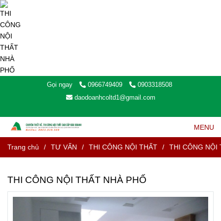
Gọi ngay
0966749409
0903318508
daodoanhcoltd1@gmail.com
MENU
Trang chủ
/
TƯ VẤN
/
THI CÔNG NỘI THẤT
/
THI CÔNG NỘI
THI CÔNG NỘI THẤT NHÀ PHỐ