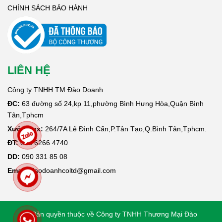
CHÍNH SÁCH BẢO HÀNH
LIÊN HỆ
Công ty TNHH TM Đào Doanh
ĐC:
63 đường số 24,kp 11,phường Bình Hưng Hòa,Quận Bình
Tân,Tphcm
Xưởng sx:
264/7A Lê Đình Cẩn,P.Tân Tạo,Q.Bình Tân,Tphcm.
ĐT:
028 6266 4740
DD:
090 331 85 08
Email:
daodoanhcoltd@gmail.com
© Bản quyền thuộc về Công ty TNHH Thương Mại Đào