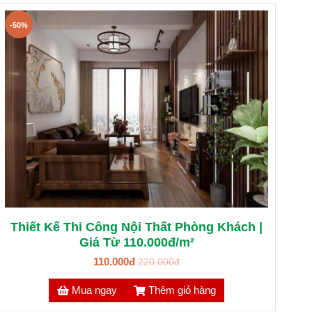
-50%
Thiết Kế Thi Công Nội Thất Phòng Khách |
Giá Từ 110.000đ/m²
110.000đ
220.000đ
Mua ngay
Thêm giỏ hàng