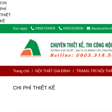
Gọi ngay
0966749409
0903318508
daodoanhcol
Trang chủ
/
NỘI THẤT GIA ĐÌNH
/
TRANG TRÍ NỘI TH
CHI PHÍ THIẾT KẾ