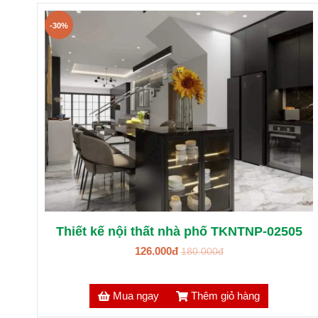
-30%
Thiết kế nội thất nhà phố TKNTNP-02505
126.000đ
180.000đ
Mua ngay
Thêm giỏ hàng