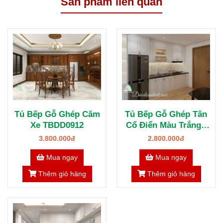
Sản phẩm liên quan
Tủ Bếp Gỗ Ghép Căm
Tủ Bếp Gỗ Ghép Tân
Xe TBDD0912
Cổ Điển Màu Trắng -
Đẳng Cấp Không Gian
3.800.000đ
2.800.000đ
Bếp
Mua ngay
Mua ngay
Thêm giỏ hàng
Thêm giỏ hàng