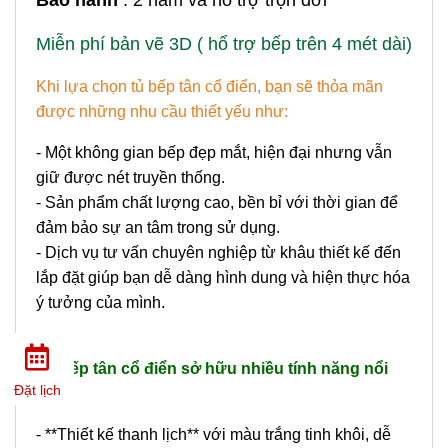
Bảo hành
: 2 năm và hổ trợ trọn đời
Miễn phí bản vẽ 3D ( hổ trợ bếp trên 4 mét dài)
Khi lựa chọn tủ bếp tân cổ điển, bạn sẽ thỏa mãn
được những nhu cầu thiết yếu như:
- Một không gian bếp đẹp mắt, hiện đại nhưng vẫn
giữ được nét truyền thống.
- Sản phẩm chất lượng cao, bền bỉ với thời gian để
đảm bảo sự an tâm trong sử dụng.
- Dịch vụ tư vấn chuyên nghiệp từ khâu thiết kế đến
lắp đặt giúp bạn dễ dàng hình dung và hiện thực hóa
ý tưởng của mình.
Tủ bếp tân cổ điển sở hữu nhiều tính năng nổi
Đặt lịch
bật:
- **Thiết kế thanh lịch** với màu trắng tinh khôi, dễ