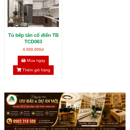
Tủ bếp tân cổ điển TB
TCD063
4.500.000đ
Mua ngay
Thêm giỏ hàng