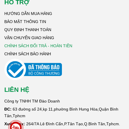
HỔ TRỢ
HƯỚNG DẪN MUA HÀNG
BẢO MẬT THÔNG TIN
QUY ĐỊNH THANH TOÁN
VẬN CHUYỂN GIAO HÀNG
CHÍNH SÁCH ĐỔI TRẢ - HOÀN TIỀN
CHÍNH SÁCH BẢO HÀNH
LIÊN HỆ
Công ty TNHH TM Đào Doanh
ĐC:
63 đường số 24,kp 11,phường Bình Hưng Hòa,Quận Bình
Tân,Tphcm
Xưởng sx:
264/7A Lê Đình Cẩn,P.Tân Tạo,Q.Bình Tân,Tphcm.