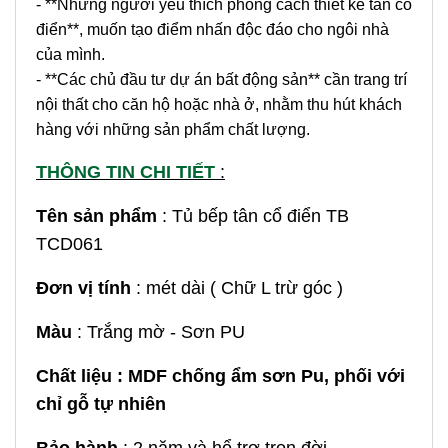
- **Những người yêu thích phong cách thiết kế tân cổ
điển**, muốn tạo điểm nhấn độc đáo cho ngôi nhà
của mình.
- **Các chủ đầu tư dự án bất động sản** cần trang trí
nội thất cho căn hộ hoặc nhà ở, nhằm thu hút khách
hàng với những sản phẩm chất lượng.
THÔNG TIN CHI TIẾT
:
Tên sản phẩm
: Tủ bếp tân cổ điển TB
TCD061
Đơn vị tính
: mét dài ( Chữ L trừ góc )
Màu
: Trắng mờ - Sơn PU
Chất liệu : MDF chống ẩm sơn Pu, phối với
chỉ gỗ tự nhiên