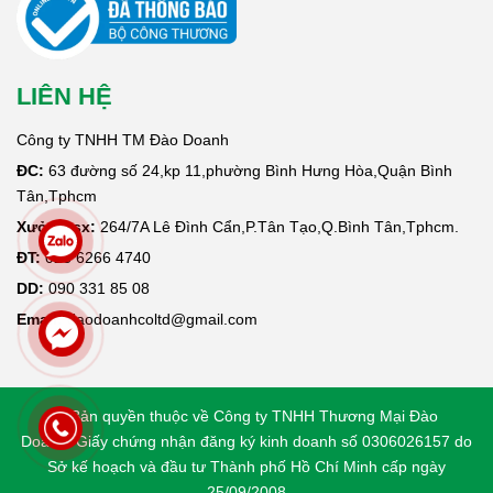
LIÊN HỆ
Công ty TNHH TM Đào Doanh
ĐC:
63 đường số 24,kp 11,phường Bình Hưng Hòa,Quận Bình
Tân,Tphcm
Xưởng sx:
264/7A Lê Đình Cẩn,P.Tân Tạo,Q.Bình Tân,Tphcm.
ĐT:
028 6266 4740
DD:
090 331 85 08
Email:
daodoanhcoltd@gmail.com
© Bản quyền thuộc về Công ty TNHH Thương Mại Đào
Doanh. Giấy chứng nhận đăng ký kinh doanh số 0306026157 do
Sở kế hoạch và đầu tư Thành phố Hồ Chí Minh cấp ngày
25/09/2008