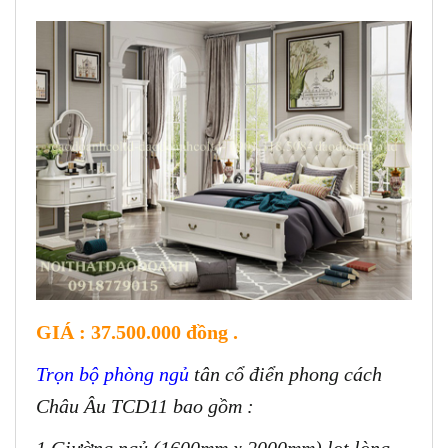
GIÁ : 37.500.000 đồng .
Trọn bộ phòng ngủ
tân cổ điển phong cách
Châu Âu TCD11 bao gồm :
1.Giường ngủ (1600mm x 2000mm) lọt lòng