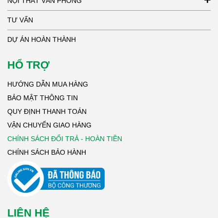
NỘI THẤT VĂN PHÒNG
TƯ VẤN
DỰ ÁN HOÀN THÀNH
HỔ TRỢ
HƯỚNG DẪN MUA HÀNG
BẢO MẬT THÔNG TIN
QUY ĐỊNH THANH TOÁN
VẬN CHUYỂN GIAO HÀNG
CHÍNH SÁCH ĐỔI TRẢ - HOÀN TIỀN
CHÍNH SÁCH BẢO HÀNH
LIÊN HỆ