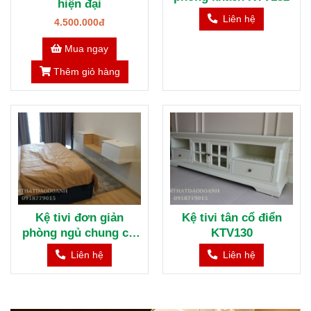
hiện đại
Liên hệ
4.500.000đ
Mua ngay
Thêm giỏ hàng
Kệ tivi đơn giản
Kệ tivi tân cổ điển
phòng ngủ chung cư
KTV130
KTV131
Liên hệ
Liên hệ