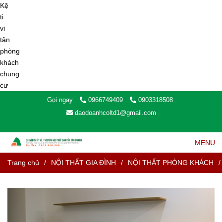
Gọi ngay
0966749409
0903318508
daodoanhcoltd1@gmail.com
MENU
Trang chủ
/
NỘI THẤT GIA ĐÌNH
/
NỘI THẤT PHÒNG KHÁCH
/