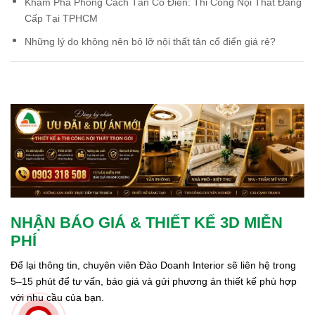
Khám Phá Phong Cách Tân Cổ Điển: Thi Công Nội Thất Đẳng
Cấp Tại TPHCM
Những lý do không nên bỏ lỡ nội thất tân cổ điển giá rẻ?
NHẬN BÁO GIÁ & THIẾT KẾ 3D MIỄN
PHÍ
Để lại thông tin, chuyên viên Đào Doanh Interior sẽ liên hệ trong 
5–15 phút để tư vấn, báo giá và gửi phương án thiết kế phù hợp 
với nhu cầu của bạn.