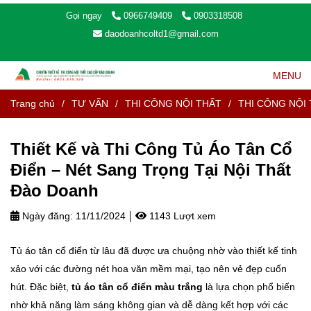
Gọi ngay
0966749409
0903318508
daodoanhcoltd1@gmail.com
MENU
Trang chủ
/
TƯ VẤN
/
THI CÔNG NỘI THẤT
/
THI CÔNG NỘI 
Thiết Kế và Thi Công Tủ Áo Tân Cổ
Điển – Nét Sang Trọng Tại Nội Thất
Đào Doanh
Ngày đăng:
11/11/2024
1143 Lượt xem
Tủ áo tân cổ điển từ lâu đã được ưa chuộng nhờ vào thiết kế tinh
xảo với các đường nét hoa văn mềm mại, tạo nên vẻ đẹp cuốn
hút. Đặc biệt,
tủ áo tân cổ điển màu trắng
là lựa chọn phổ biến
nhờ khả năng làm sáng không gian và dễ dàng kết hợp với các