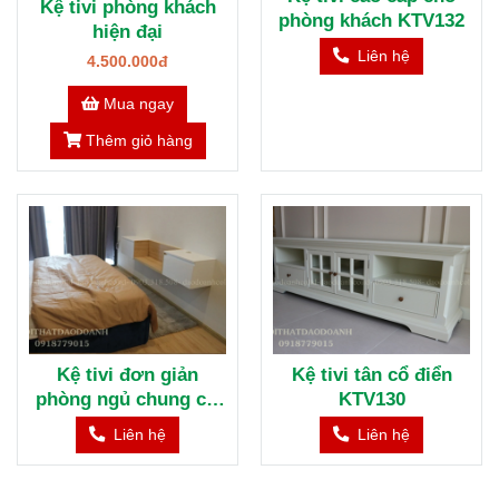
Kệ tivi phòng khách
phòng khách KTV132
hiện đại
Liên hệ
4.500.000đ
Mua ngay
Thêm giỏ hàng
Kệ tivi đơn giản
Kệ tivi tân cổ điển
phòng ngủ chung cư
KTV130
KTV131
Liên hệ
Liên hệ