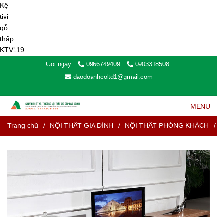
Gọi ngay
0966749409
0903318508
daodoanhcoltd1@gmail.com
MENU
Trang chủ
/
NỘI THẤT GIA ĐÌNH
/
NỘI THẤT PHÒNG KHÁCH
/