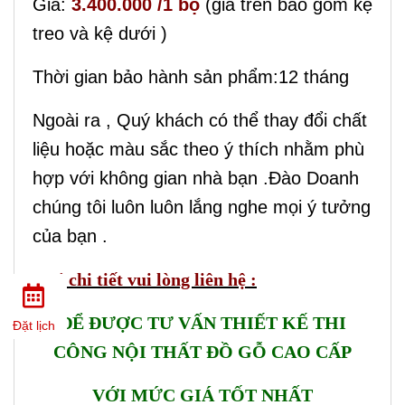
Giá:
3.400.000 /1 bộ
(giá trên bao gồm kệ
treo và kệ dưới )
Thời gian bảo hành sản phẩm:12 tháng
Ngoài ra , Quý khách có thể thay đổi chất
liệu hoặc màu sắc theo ý thích nhằm phù
hợp với không gian nhà bạn .Đào Doanh
chúng tôi luôn luôn lắng nghe mọi ý tưởng
của bạn .
Mọi chi tiết vui lòng liên hệ :
ĐỂ ĐƯỢC TƯ VẤN THIẾT KẾ THI
Đặt lịch
CÔNG NỘI THẤT ĐỒ GỖ CAO CẤP
VỚI MỨC GIÁ TỐT NHẤT