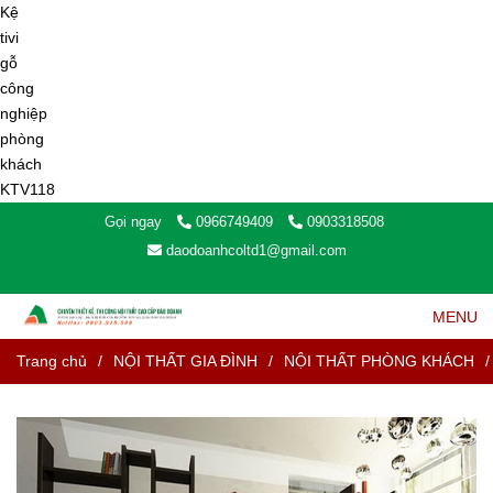
Gọi ngay
0966749409
0903318508
daodoanhcoltd1@gmail.com
MENU
Trang chủ
/
NỘI THẤT GIA ĐÌNH
/
NỘI THẤT PHÒNG KHÁCH
/