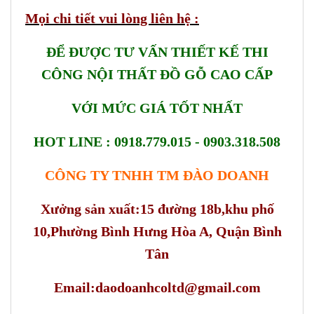
Mọi chi tiết vui lòng liên hệ :
ĐỂ ĐƯỢC TƯ VẤN THIẾT KẾ THI
CÔNG NỘI THẤT ĐỒ GỖ CAO CẤP
VỚI MỨC GIÁ TỐT NHẤT
HOT LINE : 0918.779.015 - 0903.318.508
CÔNG TY TNHH TM ĐÀO DOANH
Xưởng sản xuất:15 đường 18b,khu phố
10,Phường Bình Hưng Hòa A, Quận Bình
Tân
Email:daodoanhcoltd@gmail.com