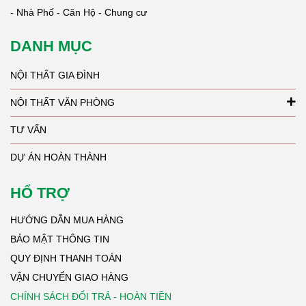
- Nhà Phố - Căn Hộ - Chung cư
DANH MỤC
NỘI THẤT GIA ĐÌNH
NỘI THẤT VĂN PHÒNG
TƯ VẤN
DỰ ÁN HOÀN THÀNH
HỔ TRỢ
HƯỚNG DẪN MUA HÀNG
BẢO MẬT THÔNG TIN
QUY ĐỊNH THANH TOÁN
VẬN CHUYỂN GIAO HÀNG
CHÍNH SÁCH ĐỔI TRẢ - HOÀN TIỀN