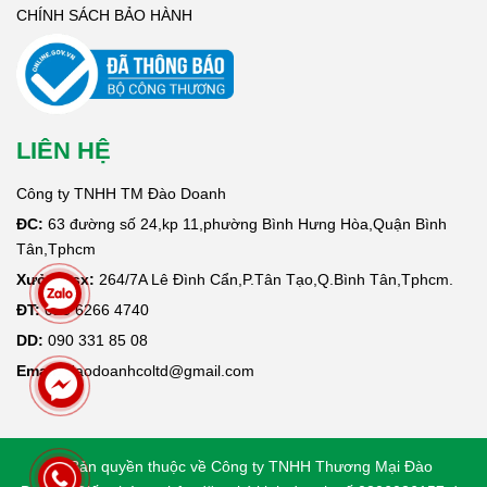
CHÍNH SÁCH BẢO HÀNH
LIÊN HỆ
Công ty TNHH TM Đào Doanh
ĐC:
63 đường số 24,kp 11,phường Bình Hưng Hòa,Quận Bình
Tân,Tphcm
Xưởng sx:
264/7A Lê Đình Cẩn,P.Tân Tạo,Q.Bình Tân,Tphcm.
ĐT:
028 6266 4740
DD:
090 331 85 08
Email:
daodoanhcoltd@gmail.com
© Bản quyền thuộc về Công ty TNHH Thương Mại Đào