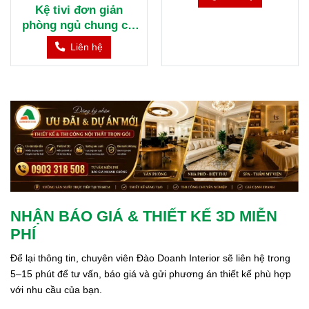
Kệ tivi đơn giản
Kệ tivi tân cổ điển
phòng ngủ chung cư
KTV130
KTV131
Liên hệ
Liên hệ
NHẬN BÁO GIÁ & THIẾT KẾ 3D MIỄN
PHÍ
Để lại thông tin, chuyên viên Đào Doanh Interior sẽ liên hệ trong 
5–15 phút để tư vấn, báo giá và gửi phương án thiết kế phù hợp 
với nhu cầu của bạn.