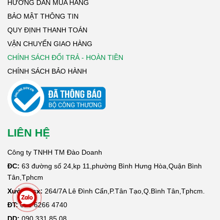
HƯỚNG DẪN MUA HÀNG
BẢO MẬT THÔNG TIN
QUY ĐỊNH THANH TOÁN
VẬN CHUYỂN GIAO HÀNG
CHÍNH SÁCH ĐỔI TRẢ - HOÀN TIỀN
CHÍNH SÁCH BẢO HÀNH
LIÊN HỆ
Công ty TNHH TM Đào Doanh
ĐC:
63 đường số 24,kp 11,phường Bình Hưng Hòa,Quận Bình
Tân,Tphcm
Xưởng sx:
264/7A Lê Đình Cẩn,P.Tân Tạo,Q.Bình Tân,Tphcm.
ĐT:
028 6266 4740
DD:
090 331 85 08