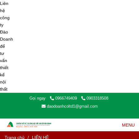
Gọi ngay
0966749409
0903318508
daodoanhcoltd1@gmail.com
MENU
Trang chủ
/
LIÊN HỆ