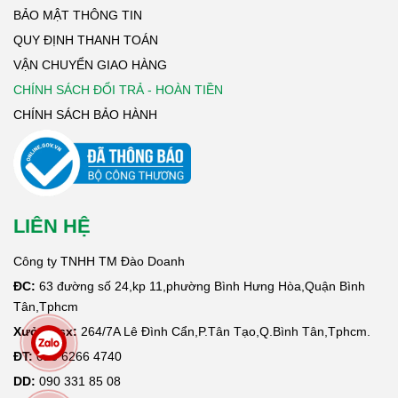
BẢO MẬT THÔNG TIN
QUY ĐỊNH THANH TOÁN
VẬN CHUYỂN GIAO HÀNG
CHÍNH SÁCH ĐỔI TRẢ - HOÀN TIỀN
CHÍNH SÁCH BẢO HÀNH
LIÊN HỆ
Công ty TNHH TM Đào Doanh
ĐC:
63 đường số 24,kp 11,phường Bình Hưng Hòa,Quận Bình
Tân,Tphcm
Xưởng sx:
264/7A Lê Đình Cẩn,P.Tân Tạo,Q.Bình Tân,Tphcm.
ĐT:
028 6266 4740
DD:
090 331 85 08